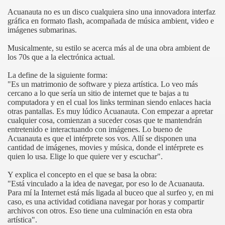
Acuanauta no es un disco cualquiera sino una innovadora interfaz
gráfica en formato flash, acompañada de música ambient, video e
imágenes submarinas.
Musicalmente, su estilo se acerca más al de una obra ambient de
los 70s que a la electrónica actual.
La define de la siguiente forma:
"Es un matrimonio de
software
y
pieza
artística. Lo veo más
cercano a lo que sería un sitio de internet que te bajas a tu
computadora y en el cual los links terminan siendo enlaces hacia
erati
otras
pantallas
. Es muy lúdico Acuanauta. Con empezar a apretar
cualquier cosa, comienzan a suceder cosas que te mantendrán
entretenido e interactuando con imágenes. Lo bueno de
Acuanauta es que el intérprete sos vos. Allí se disponen una
cantidad de imágenes, movies y música, donde el intérprete es
quien lo
usa
. Elige lo que quiere ver y escuchar".
Y explica el concepto en el que se basa la obra:
"Está vinculado a la idea de navegar, por eso lo de Acuanauta.
on Gustavo Cerati
Para mí la Internet está más ligada al buceo que al surfeo y, en mi
caso, es una actividad cotidiana navegar por horas y compartir
archivos con otros. Eso tiene una culminación en esta obra
artística".